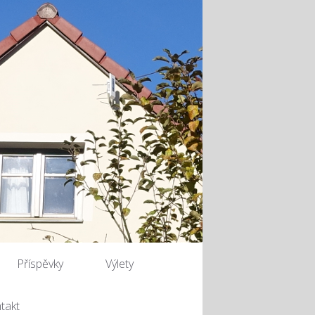
Příspěvky
Výlety
takt