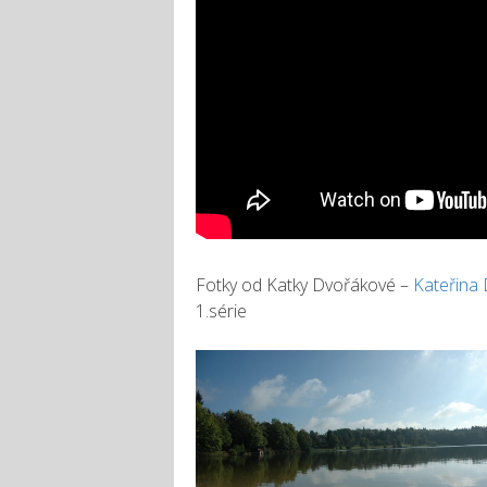
Fotky od Katky Dvořákové –
Kateřina
1.série