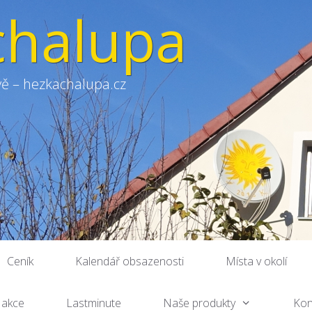
chalupa
ě – hezkachalupa.cz
Ceník
Kalendář obsazenosti
Místa v okolí
 akce
Lastminute
Naše produkty
Kon