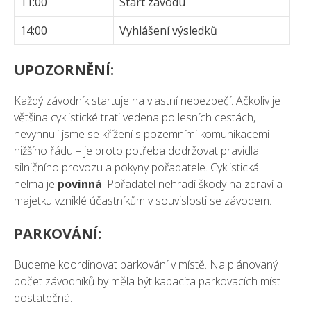
11:00
Start závodu
14:00
Vyhlášení výsledků
UPOZORNĚNÍ:
Každý závodník startuje na vlastní nebezpečí. Ačkoliv je
většina cyklistické trati vedena po lesních cestách,
nevyhnuli jsme se křížení s pozemními komunikacemi
nižšího řádu – je proto potřeba dodržovat pravidla
silničního provozu a pokyny pořadatele. Cyklistická
helma je
povinná
. Pořadatel nehradí škody na zdraví a
majetku vzniklé účastníkům v souvislosti se závodem.
PARKOVÁNÍ:
Budeme koordinovat parkování v místě. Na plánovaný
počet závodníků by měla být kapacita parkovacích míst
dostatečná.