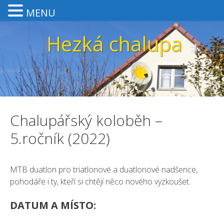
MENU
Přeskočit
Hezká chalupa
na
obsah
Chalupářský koloběh –
5.ročník (2022)
MTB duatlon pro triatlonové a duatlonové nadšence,
pohodáře i ty, kteří si chtějí něco nového vyzkoušet.
DATUM A MÍSTO: