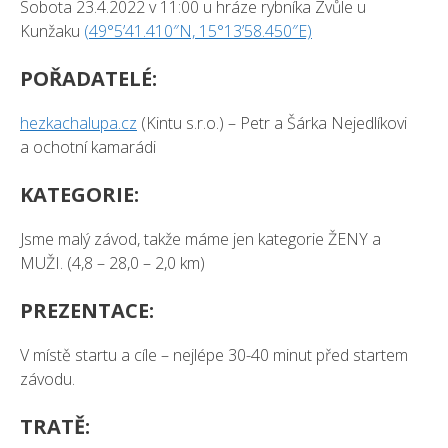
Sobota 23.4.2022 v 11:00 u hráze rybníka Zvůle u
Kunžaku
(49°5’41.410″N, 15°13’58.450″E)
POŘADATELÉ:
hezkachalupa.cz
(Kintu s.r.o.) – Petr a Šárka Nejedlíkovi
a ochotní kamarádi
KATEGORIE:
Jsme malý závod, takže máme jen kategorie ŽENY a
MUŽI. (4,8 – 28,0 – 2,0 km)
PREZENTACE:
V místě startu a cíle – nejlépe 30-40 minut před startem
závodu.
TRATĚ: