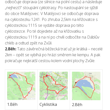
odbočuje doprava (ze silnice na polní cestu) a následuje
„nejhezčí“ stoupání cyklotrasy. Po nastoupání se sjíždí
do obce Matějovec. V Matějovci se odbočuje doprava
na cyklostezku 1241. Po zhruba 2,5km na křižovatce s
cyklostezkou 1115 se vydáte doprava po této
cyklostezce. Po té dojedete až na křižovatku s
cyklostezkou 1119 a na ní po chvíli odbočíte na Dáblův
chléb a odtud zpět na Zvůli.
2.Běh:
Tato závěrečná běžecká trať už je krátká – necelé
2km – opět se vybíhá po hrázi směrem ke kempu. A pak
pokračuje nejkratší cestou kolem vodní plochy Zvůle.
1.Běh
Cyklistika
2.Běh