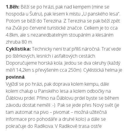
1.Běh:
Běží se po hrázi, pak nad kempem (mine se
hospoda u Šutru), pak lesem k místu „U panského lesa“.
Potom se běží do Terezína. Z Terezína se pak běží zpět
na Zvůli po červené turistické značce. Celkem je to cca
4.8km, ale s nezanedbatelným stoupáním a klesáním
zhruba 80 m.
Cyklistika:
Technicky není trať příliš náročná. Trať vede
po štěrkových, lesních i asfaltových cestách.
Doporučujeme horská kola. Jedou se dva okruhy (každý
měří 14,2km s převýšením cca 250m). Cyklistická helma je
povinná
.
Vyjíždí se po hrázi, pak doprava kolem kempu, dále
kolem chalup u Panského lesa a kolem odbočky na
Ďáblovu prdel. Přímo na Ďáblovu prdel byste se během
závodu dostat neměli :-). Pak se jede přes Nový svět (je
tam automat na pivo – pivomat – možná užitečná
informace pro pohodáře a druhé kolo) a dále se
pokračuje do Radíkova. V Radíkově trasa ostře