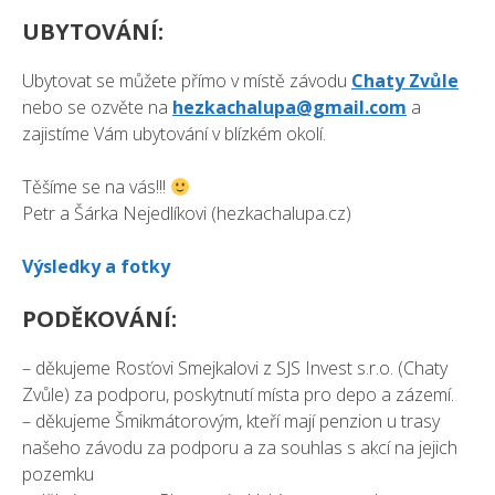
UBYTOVÁNÍ:
Ubytovat se můžete přímo v místě závodu
Chaty Zvůle
nebo se ozvěte na
hezkachalupa@gmail.com
a
zajistíme Vám ubytování v blízkém okolí.
Těšíme se na vás!!!
Petr a Šárka Nejedlíkovi (hezkachalupa.cz)
Výsledky a fotky
PODĚKOVÁNÍ:
– děkujeme Rosťovi Smejkalovi z SJS Invest s.r.o. (Chaty
Zvůle) za podporu, poskytnutí místa pro depo a zázemí.
– děkujeme Šmikmátorovým, kteří mají penzion u trasy
našeho závodu za podporu a za souhlas s akcí na jejich
pozemku