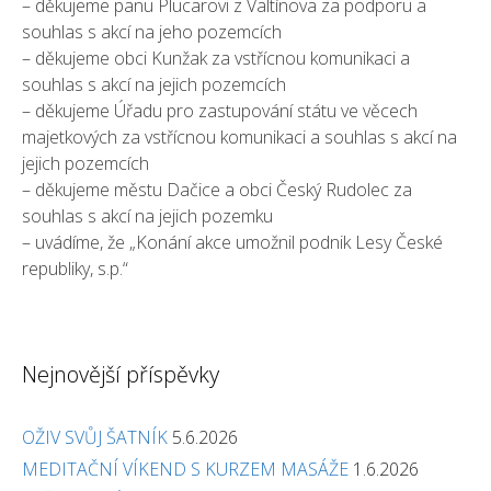
– děkujeme panu Plucarovi z Valtínova za podporu a
souhlas s akcí na jeho pozemcích
– děkujeme obci Kunžak za vstřícnou komunikaci a
souhlas s akcí na jejich pozemcích
– děkujeme Úřadu pro zastupování státu ve věcech
majetkových za vstřícnou komunikaci a souhlas s akcí na
jejich pozemcích
– děkujeme městu Dačice a obci Český Rudolec za
souhlas s akcí na jejich pozemku
– uvádíme, že „Konání akce umožnil podnik Lesy České
republiky, s.p.“
Nejnovější příspěvky
OŽIV SVŮJ ŠATNÍK
5.6.2026
MEDITAČNÍ VÍKEND S KURZEM MASÁŽE
1.6.2026