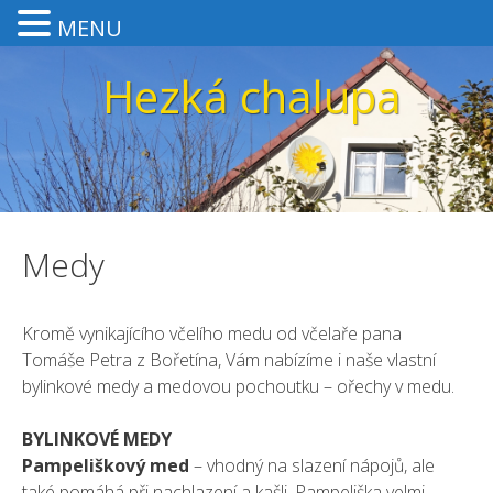
MENU
Přeskočit
Hezká chalupa
na
obsah
Medy
Kromě vynikajícího včelího medu od včelaře pana
Tomáše Petra z Bořetína, Vám nabízíme i naše vlastní
bylinkové medy a medovou pochoutku – ořechy v medu.
BYLINKOVÉ MEDY
Pampeliškový med
– vhodný na slazení nápojů, ale
také pomáhá při nachlazení a kašli. Pampeliška velmi