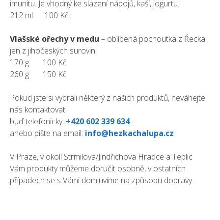
imunitu. Je vhodný ke slazení nápojů, kaší, jogurtu.
212 ml 100 Kč
Vlašské ořechy v medu
– oblíbená pochoutka z Řecka
jen z jihočeských surovin.
170 g 100 Kč
260 g 150 Kč
Pokud jste si vybrali některý z našich produktů, neváhejte
nás kontaktovat
buď telefonicky:
+420 602 339 634
anebo pište na email:
info@hezkachalupa.cz
V Praze, v okolí Strmilova/Jindřichova Hradce a Teplic
Vám produkty můžeme doručit osobně, v ostatních
případech se s Vámi domluvíme na způsobu dopravy.