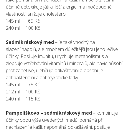
účinně detoxikuje játra, léčí alergie, má močopudné
vlastnosti, snižuje cholesterol.
145 ml 65 Kč
240 ml 100 Kč
Sedmikráskový med
– je také vhodný na
slazení nápojů, ale mnohem důležitější jsou jeho léčivé
účinky. Posiluje imunitu, urychluje metabolismus a
zlepšuje vstřebávání vitamínů i minerálů, ale navíc působí
protizánětlivě, ulehčuje odkašlávání a obsahuje
antibakteriální a antimykotické látky.
145 ml 75 Kč
212 ml 100 Kč
240 ml 115 Kč
Pampeliškovo – sedmikráskový med
– kombinuje
účinky obou výše uvedených medů, pomáhá při
nachlazení a kašli, napomáhá odkašlávání, posiluje