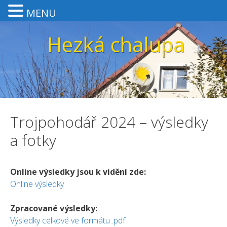
MENU
Přeskočit
Hezká chalupa
na
obsah
Trojpohodář 2024 – výsledky
a fotky
Online výsledky jsou k vidění zde:
Online výsledky
Zpracované výsledky:
Výsledky celkové ve formátu .pdf