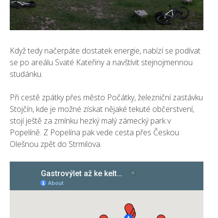
Když tedy načerpáte dostatek energie, nabízí se podívat
se po areálu Svaté Kateřiny a navštívit stejnojmennou
studánku.
Při cestě zpátky přes město Počátky, železniční zastávku
Stojčín, kde je možné získat nějaké tekuté občerstvení,
stojí ještě za zmínku hezký malý zámecký park v
Popelíně. Z Popelína pak vede cesta přes Českou
Olešnou zpět do Strmilova.