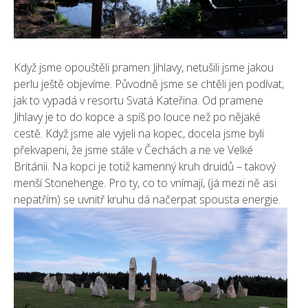
Když jsme opouštěli pramen Jihlavy, netušili jsme jakou
perlu ještě objevíme. Původně jsme se chtěli jen podívat,
jak to vypadá v resortu Svatá Kateřina. Od pramene
Jihlavy je to do kopce a spíš po louce než po nějaké
cestě. Když jsme ale vyjeli na kopec, docela jsme byli
překvapeni, že jsme stále v Čechách a ne ve Velké
Británii. Na kopci je totiž kamenný kruh druidů – takový
menší Stonehenge. Pro ty, co to vnímají, (já mezi ně asi
nepatřím) se uvnitř kruhu dá načerpat spousta energie.