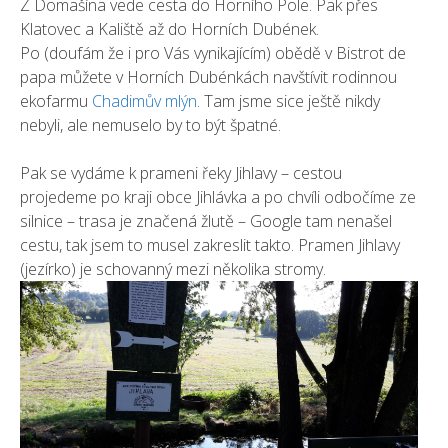
Z Domašína vede cesta do Horního Pole. Pak přes
Klatovec a Kaliště až do Horních Dubének.
Po (doufám že i pro Vás vynikajícím) obědě v Bistrot de
papa můžete v Horních Dubénkách navštívit rodinnou
ekofarmu
Chadimův mlýn
. Tam jsme sice ještě nikdy
nebyli, ale nemuselo by to být špatné.
Pak se vydáme k prameni řeky Jihlavy – cestou
projedeme po kraji obce Jihlávka a po chvíli odbočíme ze
silnice – trasa je značená žlutě – Google tam nenašel
cestu, tak jsem to musel zakreslit takto. Pramen Jihlavy
(jezírko) je schovanný mezi několika stromy.