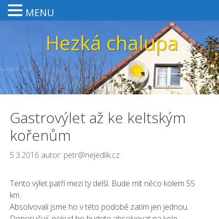
MENU
Přeskočit
Hezká chalupa
na
obsah
Gastrovýlet až ke keltským
kořenům
5.3.2016
autor:
petr@nejedlik.cz
Tento výlet patří mezi ty delší. Bude mít něco kolem 55
km.
Absolvovali jsme ho v této podobě zatím jen jednou.
Doporučuji, pokud ho budete absolvovat na kole,