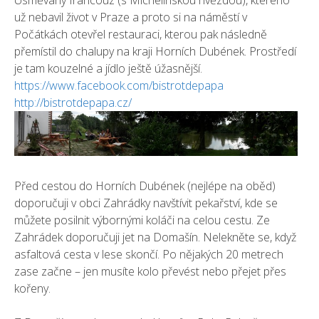
Usměvaný francouz (s Michelinskou hvězdou), kterého
už nebavil život v Praze a proto si na náměstí v
Počátkách otevřel restauraci, kterou pak následně
přemístil do chalupy na kraji Horních Dubének. Prostředí
je tam kouzelné a jídlo ještě úžasnější.
https://www.facebook.com/bistrotdepapa
http://bistrotdepapa.cz/
Před cestou do Horních Dubének (nejlépe na oběd)
doporučuji v obci Zahrádky navštívit pekařství, kde se
můžete posilnit výbornými koláči na celou cestu. Ze
Zahrádek doporučuji jet na Domašín. Nelekněte se, když
asfaltová cesta v lese skončí. Po nějakých 20 metrech
zase začne – jen musíte kolo převést nebo přejet přes
kořeny.