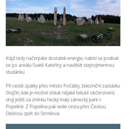
Když tedy načerpáte dostatek energie, nabízí se podívat
se po areálu Svaté Kateřiny a navštívit stejnojmennou
studánku.
Při cestě zpátky přes město Počátky, železniční zastávku
Stojčín, kde je možné získat nějaké tekuté občerstvení,
stojí ještě za zmínku hezký malý zámecký park v
Popelíně. Z Popelína pak vede cesta přes Českou
Olešnou zpět do Strmilova.