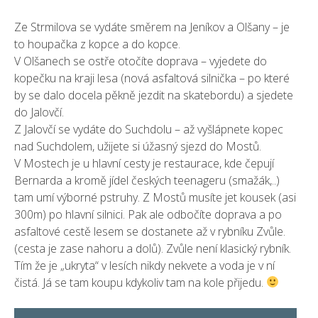
Ze Strmilova se vydáte směrem na Jeníkov a Olšany – je
to houpačka z kopce a do kopce.
V Olšanech se ostře otočíte doprava – vyjedete do
kopečku na kraji lesa (nová asfaltová silnička – po které
by se dalo docela pěkně jezdit na skatebordu) a sjedete
do Jalovčí.
Z Jalovčí se vydáte do Suchdolu – až vyšlápnete kopec
nad Suchdolem, užijete si úžasný sjezd do Mostů.
V Mostech je u hlavní cesty je restaurace, kde čepují
Bernarda a kromě jídel českých teenageru (smažák,..)
tam umí výborné pstruhy. Z Mostů musíte jet kousek (asi
300m) po hlavní silnici. Pak ale odbočíte doprava a po
asfaltové cestě lesem se dostanete až v rybníku Zvůle.
(cesta je zase nahoru a dolů). Zvůle není klasický rybník.
Tím že je „ukryta“ v lesích nikdy nekvete a voda je v ní
čistá. Já se tam koupu kdykoliv tam na kole přijedu.