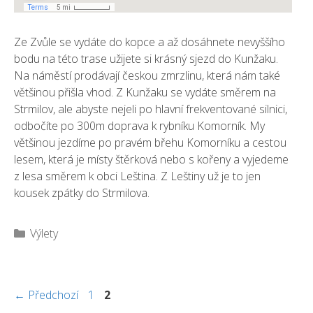
Ze Zvůle se vydáte do kopce a až dosáhnete nevyššího
bodu na této trase užijete si krásný sjezd do Kunžaku.
Na náměstí prodávají českou zmrzlinu, která nám také
většinou přišla vhod. Z Kunžaku se vydáte směrem na
Strmilov, ale abyste nejeli po hlavní frekventované silnici,
odbočíte po 300m doprava k rybníku Komorník. My
většinou jezdíme po pravém břehu Komorníku a cestou
lesem, která je místy štěrková nebo s kořeny a vyjedeme
z lesa směrem k obci Leština. Z Leštiny už je to jen
kousek zpátky do Strmilova.
Rubriky
Výlety
Stránka
Stránka
←
Předchozí
1
2