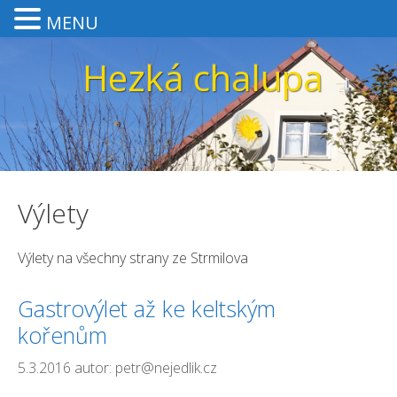
MENU
Přeskočit
Hezká chalupa
na
obsah
Výlety
Výlety na všechny strany ze Strmilova
Gastrovýlet až ke keltským
kořenům
5.3.2016
autor:
petr@nejedlik.cz