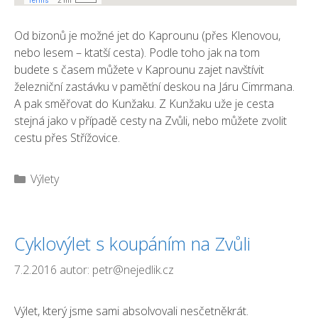
Od bizonů je možné jet do Kaprounu (přes Klenovou,
nebo lesem – ktatší cesta). Podle toho jak na tom
budete s časem můžete v Kaprounu zajet navštívit
železniční zastávku v paměťní deskou na Járu Cimrmana.
A pak směřovat do Kunžaku. Z Kunžaku uže je cesta
stejná jako v případě cesty na Zvůli, nebo můžete zvolit
cestu přes Střížovice.
Rubriky
Výlety
Cyklovýlet s koupáním na Zvůli
7.2.2016
autor:
petr@nejedlik.cz
Výlet, který jsme sami absolvovali nesčetněkrát.