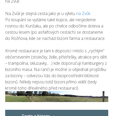
na Zvůli.
Na Zvůli je stejná cesta jako je u výletu
na Zvůli
.
Po koupání se vydáme také kopce, ale nesjedeme
rovnou do Kunžaku, ale po chvilce odbočíme doleva a
cestou lesem (po asfalfových cestách) se dostaneme
do Rožňova, kde se nachází bizoní farma a restaurace.
Kromě restaurace je tam k dispozici i místo s „rychlým“
občerstvením (stolečky, židle, přístřešky, atrakce pro děti
– trampolína, skluzavky, …) kde doporučuji hamburgery z
bizoního masa. Na ranči je možné si objednat projížďku
za bizony – odvezou Vás do bezprostřední blízkosti
bizonů. Někdy nejsou totiž bizoni přímo vidět (tedy
kromě toho dřevěného před restaurací).