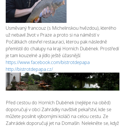
Usměvaný francouz (s Michelinskou hvězdou), kterého
už nebavil život v Praze a proto si na náměstí v
Počátkách otevřel restauraci, kterou pak následně
přemístil do chalupy na kraji Horních Dubének. Prostředí
je tam kouzelné a jídlo ještě úžasnější.
https://www.facebook.com/bistrotdepapa
http://bistrotdepapa.cz/
Před cestou do Horních Dubének (nejlépe na oběd)
doporučuji v obci Zahrádky navštívit pekařství, kde se
můžete posilnit výbornými koláči na celou cestu. Ze
Zahrádek doporučuji jet na Domašín. Nelekněte se, když