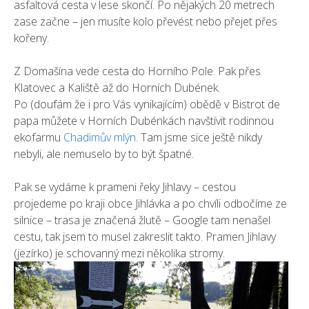
asfaltová cesta v lese skončí. Po nějakých 20 metrech
zase začne – jen musíte kolo převést nebo přejet přes
kořeny.
Z Domašína vede cesta do Horního Pole. Pak přes
Klatovec a Kaliště až do Horních Dubének.
Po (doufám že i pro Vás vynikajícím) obědě v Bistrot de
papa můžete v Horních Dubénkách navštívit rodinnou
ekofarmu
Chadimův mlýn
. Tam jsme sice ještě nikdy
nebyli, ale nemuselo by to být špatné.
Pak se vydáme k prameni řeky Jihlavy – cestou
projedeme po kraji obce Jihlávka a po chvíli odbočíme ze
silnice – trasa je značená žlutě – Google tam nenašel
cestu, tak jsem to musel zakreslit takto. Pramen Jihlavy
(jezírko) je schovanný mezi několika stromy.