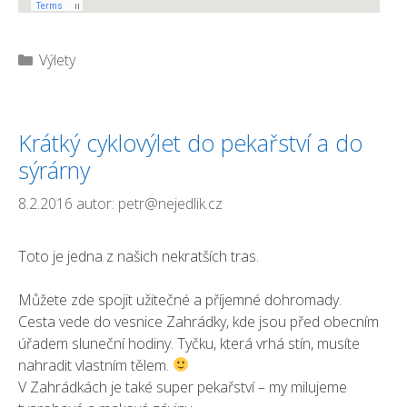
Rubriky
Výlety
Krátký cyklovýlet do pekařství a do
sýrárny
8.2.2016
autor:
petr@nejedlik.cz
Toto je jedna z našich nekratších tras.
Můžete zde spojit užitečné a příjemné dohromady.
Cesta vede do vesnice Zahrádky, kde jsou před obecním
úřadem sluneční hodiny. Tyčku, která vrhá stín, musíte
nahradit vlastním tělem.
V Zahrádkách je také super pekařství – my milujeme