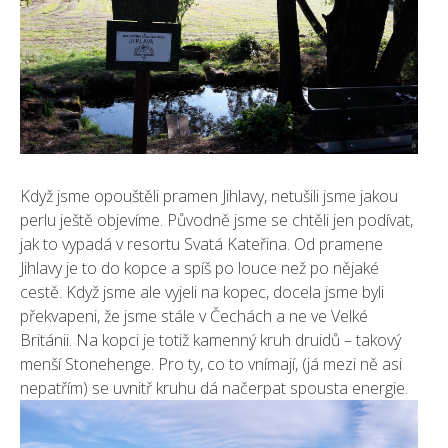
Když jsme opouštěli pramen Jihlavy, netušili jsme jakou
perlu ještě objevíme. Původně jsme se chtěli jen podívat,
jak to vypadá v resortu Svatá Kateřina. Od pramene
Jihlavy je to do kopce a spíš po louce než po nějaké
cestě. Když jsme ale vyjeli na kopec, docela jsme byli
překvapeni, že jsme stále v Čechách a ne ve Velké
Británii. Na kopci je totiž kamenný kruh druidů – takový
menší Stonehenge. Pro ty, co to vnímají, (já mezi ně asi
nepatřím) se uvnitř kruhu dá načerpat spousta energie.